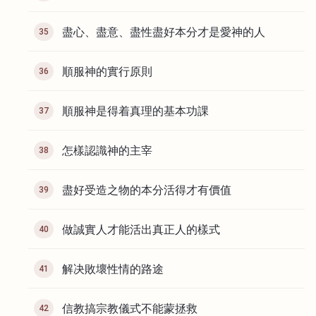
盡心、盡意、盡性盡好本分才是愛神的人
35
順服神的實行原則
36
順服神是得着真理的基本功課
37
怎樣認識神的主宰
38
盡好受造之物的本分活得才有價值
39
做誠實人才能活出真正人的樣式
40
解决敗壞性情的路途
41
信教搞宗教儀式不能蒙拯救
42