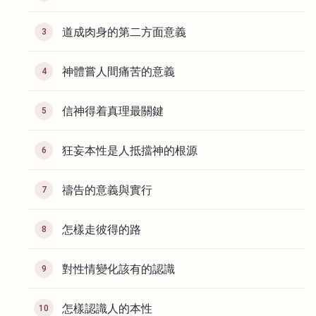
道成肉身的第二方面意義
3
神體嘗人間痛苦的意義
4
信神得着真理最關鍵
5
狂妄本性是人抵擋神的根源
6
禱告的意義與實行
7
怎樣走彼得的路
8
對性情變化該有的認識
9
怎樣認識人的本性
10