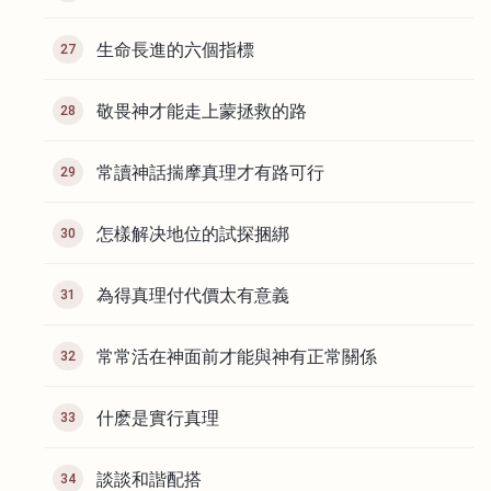
生命長進的六個指標
27
敬畏神才能走上蒙拯救的路
28
常讀神話揣摩真理才有路可行
29
怎樣解决地位的試探捆綁
30
為得真理付代價太有意義
31
常常活在神面前才能與神有正常關係
32
什麽是實行真理
33
談談和諧配搭
34