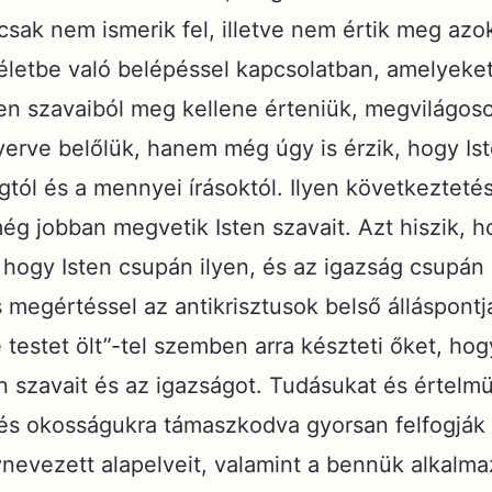
csak nem ismerik fel, illetve nem értik meg az
életbe való belépéssel kapcsolatban, amelyeke
n szavaiból meg kellene érteniük, megvilágoso
yerve belőlük, hanem még úgy is érzik, hogy Ist
gtól és a mennyei írásoktól. Ilyen következtetés
ég jobban megvetik Isten szavait. Azt hiszik, h
 hogy Isten csupán ilyen, és az igazság csupán i
 megértéssel az antikrisztusok belső álláspontj
e testet ölt”-tel szemben arra készteti őket, h
 szavait és az igazságot. Tudásukat és értelmü
és okosságukra támaszkodva gyorsan felfogják
ynevezett alapelveit, valamint a bennük alkalm