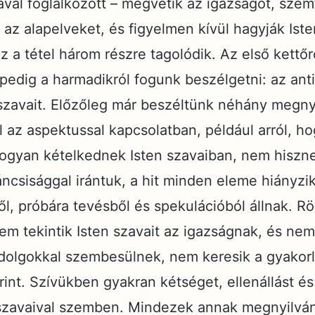
val foglalkozott – megvetik az igazságot, szem
az alapelveket, és figyelmen kívül hagyják Ist
z a tétel három részre tagolódik. Az első kettőr
pedig a harmadikról fogunk beszélgetni: az anti
szavait. Előzőleg már beszéltünk néhány megnyi
 az aspektussal kapcsolatban, például arról, ho
hogyan kételkednek Isten szavaiban, nem hiszn
áncsisággal irántuk, a hit minden eleme hiányzik
l, próbára tevésből és spekulációból állnak. Rö
em tekintik Isten szavait az igazságnak, és nem
dolgokkal szembesülnek, nem keresik a gyakorl
rint. Szívükben gyakran kétséget, ellenállást é
 szavaival szemben. Mindezek annak megnyilvá