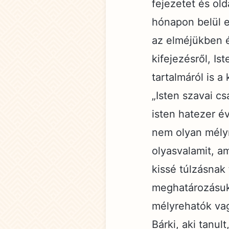
fejezetet és old
hónapon belül e
az elméjükben é
kifejezésről, I
tartalmáról is 
„Isten szavai c
isten hatezer év
nem olyan mélyr
olyasvalamit, a
kissé túlzásnak 
meghatározásuk 
mélyrehatók va
Bárki, aki tanu