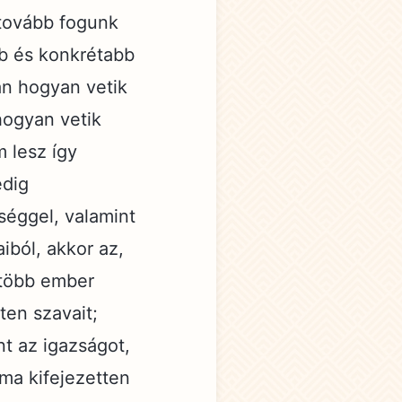
 tovább fogunk
bb és konkrétabb
an hogyan vetik
hogyan vetik
m lesz így
edig
éggel, valamint
iból, akkor az,
gtöbb ember
ten szavait;
nt az igazságot,
téma kifejezetten