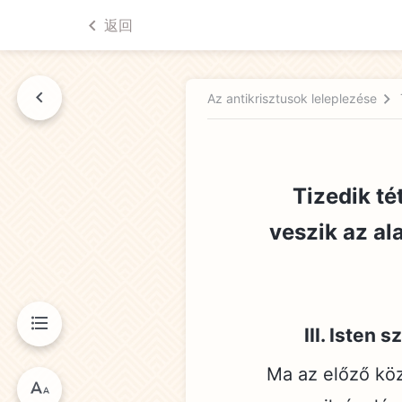
返回
Az antikrisztusok leleplezése
nyvben
Tizedik té
veszik az al
III. Isten
Ma az előző közl