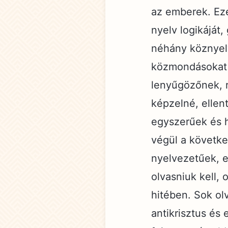
az emberek. Eze
nyelv logikáját
néhány köznyelvi
közmondásokat i
lenyűgözőnek, 
képzelné, ellen
egyszerűek és h
végül a követk
nyelvezetűek, e
olvasniuk kell,
hitében. Sok ol
antikrisztus és 