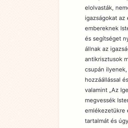
elolvasták, nem
igazságokat az 
embereknek Iste
és segítséget n
állnak az igazsá
antikrisztusok m
csupán ilyenek,
hozzáállással és
valamint „Az Ig
megvessék Isten
emlékezetükre 
tartalmát és úg