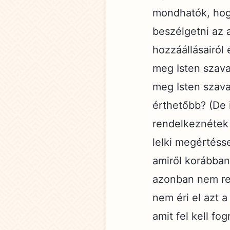
mondhatók, hogy
beszélgetni az 
hozzáállásairól
meg Isten szava
meg Isten szavai
érthetőbb? (De 
rendelkeznétek
lelki megértéss
amiről korábban
azonban nem ren
nem éri el azt a
amit fel kell fo