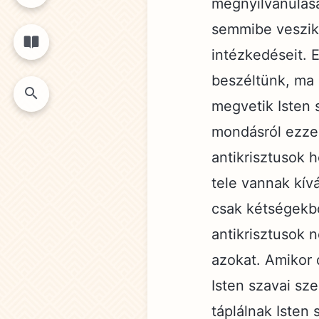
megnyilvánulásá
semmibe veszik 
intézkedéseit. E
beszéltünk, ma 
megvetik Isten 
mondásról ezzel
antikrisztusok 
tele vannak kív
csak kétségekbő
antikrisztusok n
azokat. Amikor 
Isten szavai sze
táplálnak Isten