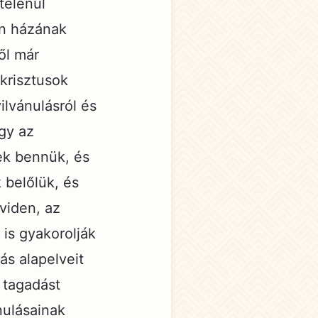
telenül
en házának
ől már
krisztusok
lvánulásról és
gy az
ek bennük, és
 belőlük, és
viden, az
 is gyakorolják
ás alapelveit
s tagadást
nulásainak