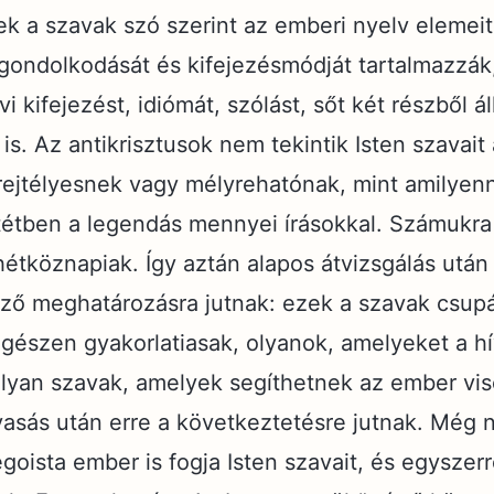
k a szavak szó szerint az emberi nyelv elemeit
, gondolkodását és kifejezésmódját tartalmazzák
 kifejezést, idiómát, szólást, sőt két részből ál
s. Az antikrisztusok nem tekintik Isten szavait
rejtélyesnek vagy mélyrehatónak, mint amilyen
tétben a legendás mennyei írásokkal. Számukr
étköznapiak. Így aztán alapos átvizsgálás után
ező meghatározásra jutnak: ezek a szavak csup
gészen gyakorlatiasak, olyanok, amelyeket a h
 olyan szavak, amelyek segíthetnek az ember v
vasás után erre a következtetésre jutnak. Még
egoista ember is fogja Isten szavait, és egyszer