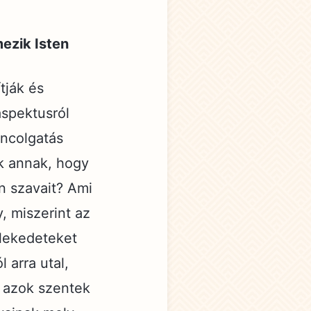
ezik Isten
tják és
aspektusról
oncolgatás
k annak, hogy
n szavait? Ami
y, miszerint az
elekedeteket
 arra utal,
y azok szentek