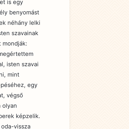
et is egy
mély benyomást
ek néhány lelki
sten szavainak
t mondják:
 megértettem
l, isten szavai
ni, mint
lépéséhez, egy
at, végső
 olyan
erek képzelik.
n oda-vissza