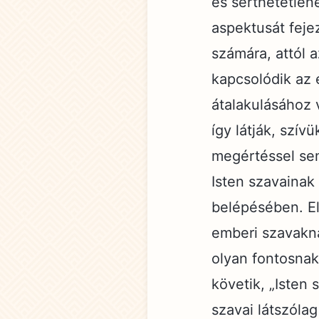
és sérthetetlen
aspektusát feje
számára, attól a
kapcsolódik az 
átalakulásához
így látják, szí
megértéssel sem
Isten szavainak
belépésében. El
emberi szavakn
olyan fontosnak
követik, „Isten
szavai látszóla