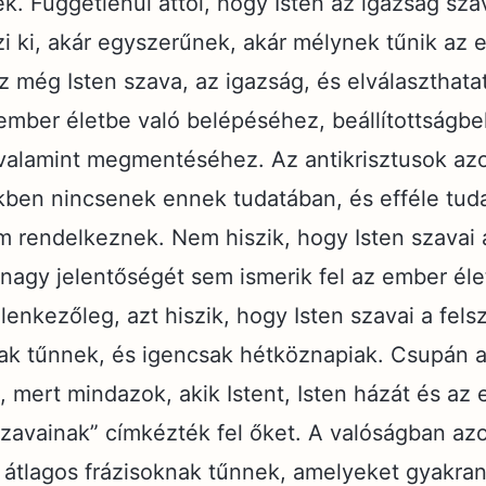
ek. Függetlenül attól, hogy Isten az igazság sz
zi ki, akár egyszerűnek, akár mélynek tűnik az
z még Isten szava, az igazság, és elválaszthata
ember életbe való belépéséhez, beállítottságbel
 valamint megmentéséhez. Az antikrisztusok a
vükben nincsenek ennek tudatában, és efféle tu
 rendelkeznek. Nem hiszik, hogy Isten szavai 
 nagy jelentőségét sem ismerik fel az ember éle
lenkezőleg, azt hiszik, hogy Isten szavai a fel
ak tűnnek, és igencsak hétköznapiak. Csupán a
, mert mindazok, akik Istent, Isten házát és az
 szavainak” címkézték fel őket. A valóságban az
g átlagos frázisoknak tűnnek, amelyeket gyakra