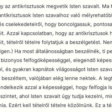
 az antikrisztusok megvetik Isten szavait. Ma
antikrisztusok Isten szavaihoz való mélyreható
 és cselekedeteiről, hogy boncolgassuk, pontos
it. Azzal kapcsolatban, hogy az antikrisztusok 
t, tételről tételre folytatjuk a beszélgetést. Ne
igen.) Ha most általánosságban beszélnék, ti p
 bizonyos felfogóképességgel, elegendő képess
el, és gyakran kapnátok világosságot Isten szava
 beszéltem, valójában elég lenne nektek. A le
delkezik azzal a képességgel, hogy felfogja Is
 szintet, ahol Isten szavait úgy tudja kezelni, mi
gnia. Ezért kell tételről tételre közölnünk. Ez a 