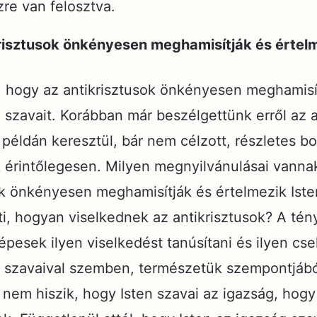
zre van felosztva.
krisztusok önkényesen meghamisítják és értelm
, hogy az antikrisztusok önkényesen meghamisí
n szavait. Korábban már beszélgettünk erről az 
példán keresztül, bár nem célzott, részletes b
 érintőlegesen. Milyen megnyilvánulásai vanna
ok önkényesen meghamisítják és értelmezik Iste
eti, hogyan viselkednek az antikrisztusok? A tén
képesek ilyen viselkedést tanúsítani és ilyen cs
n szavaival szemben, természetük szempontjából
nem hiszik, hogy Isten szavai az igazság, hog