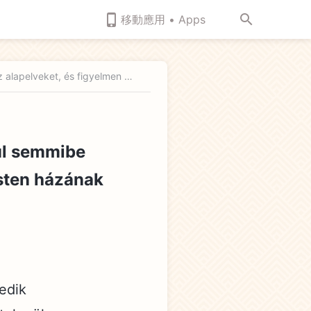
移動應用 • Apps
Tizedik tétel: Megvetik az igazságot, szemtelenül semmibe veszik az alapelveket, és figyelmen kívül hagyják Isten házának intézkedéseit (Ötödik rész)
nül semmibe
Isten házának
zedik