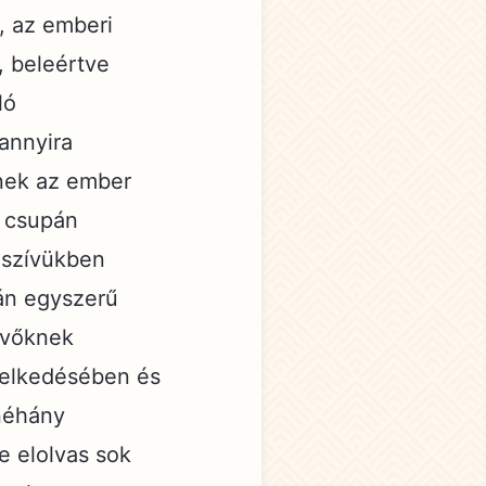
, az emberi
, beleértve
ló
 annyira
nek az ember
a csupán
 szívükben
án egyszerű
ívőknek
iselkedésében és
 néhány
re elolvas sok