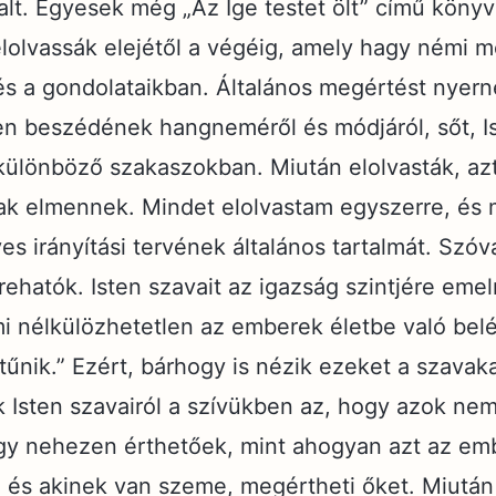
alt. Egyesek még „Az Ige testet ölt” című könyv
lolvassák elejétől a végéig, amely hagy némi 
s a gondolataikban. Általános megértést nyern
sten beszédének hangneméről és módjáról, sőt, I
a különböző szakaszokban. Miután elolvasták, az
sak elmennek. Mindet elolvastam egyszerre, és
es irányítási tervének általános tartalmát. Szóva
ehatók. Isten szavait az igazság szintjére emel
mi nélkülözhetetlen az emberek életbe való be
tűnik.” Ezért, bárhogy is nézik ezeket a szavak
Isten szavairól a szívükben az, hogy azok nem
gy nehezen érthetőek, mint ahogyan azt az emb
lt, és akinek van szeme, megértheti őket. Miutá