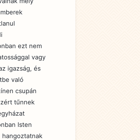
avainak mely
 emberek
tlanul
i
zonban ezt nem
datossággal vagy
az igazság, és
tbe való
színen csupán
zért tűnnek
 egyházat
onban Isten
n hangoztatnak