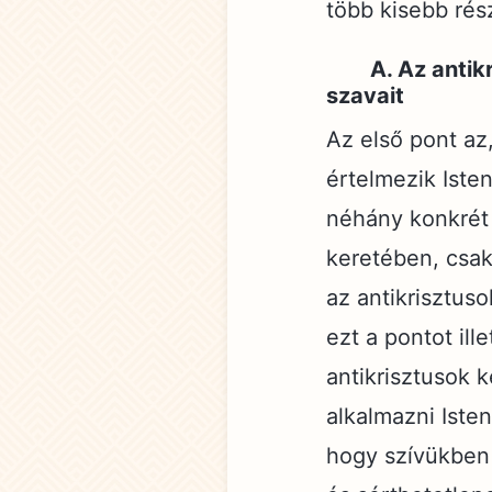
több kisebb rés
A. Az anti
szavait
Az első pont az
értelmezik Iste
néhány konkrét 
keretében, csak
az antikrisztus
ezt a pontot ill
antikrisztusok 
alkalmazni Iste
hogy szívükben 