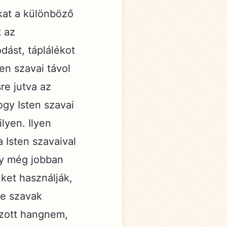
okat a különböző
t az
dást, táplálékot
en szavai távol
re jutva az
ogy Isten szavai
lyen. Ilyen
a Isten szavaival
ogy még jobban
ket használják,
 e szavak
azott hangnem,