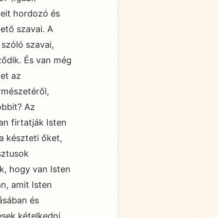
eit hordozó és
ető szavai. A
 szóló szavai,
ződik. És van még
yet az
rmészetéről,
óbbit? Az
n firtatják Isten
a készteti őket,
sztusok
k, hogy van Isten
n, amit Isten
tásában és
esek kételkedni