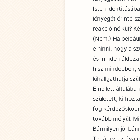
Isten identitásáb
lényegét érintő s
reakció nélkül? K
(Nem.) Ha például
e hinni, hogy a szü
és minden áldozat
hisz mindebben, 
kihallgathatja sz
Emellett általába
született, ki hoz
fog kérdezősködn
tovább mélyül. Mi
Bármilyen jól bán
Tehát ez az óvat