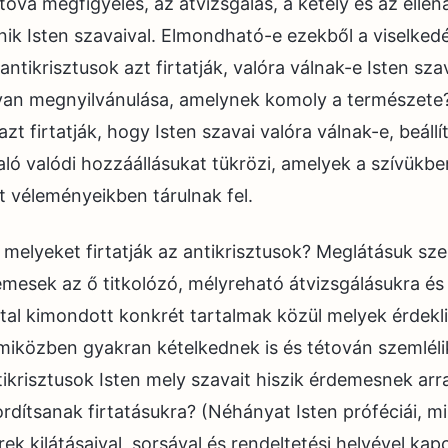
ova megfigyelés, az átvizsgálás, a kétely és az ellená
ik Isten szavaival. Elmondható-e ezekből a viselked
ntikrisztusok azt firtatják, valóra válnak-e Isten szav
an megnyilvánulása, amelynek komoly a természete? 
azt firtatják, hogy Isten szavai valóra válnak-e, beáll
aló valódi hozzáállásukat tükrözi, amelyek a szívükb
tt véleményeikben tárulnak fel.
 melyeket firtatják az antikrisztusok? Meglátásuk szer
mesek az ő titkolózó, mélyreható átvizsgálásukra é
által kimondott konkrét tartalmak közül melyek érdekl
 miközben gyakran kételkednek is és tétován szemléli
ikrisztusok Isten mely szavait hiszik érdemesnek arr
ordítsanak firtatásukra? (Néhányat Isten próféciái, mi
k kilátásaival, sorsával és rendeltetési helyével kap