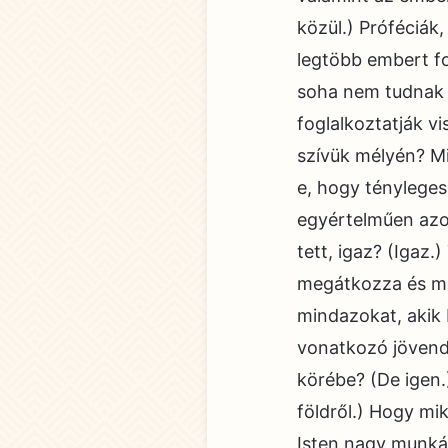
közül.) Próféciák
legtöbb embert fo
soha nem tudnak e
foglalkoztatják v
szívük mélyén? Mi
e, hogy tényleges
egyértelműen azok
tett, igaz? (Igaz
megátkozza és me
mindazokat, akik 
vonatkozó jövendö
körébe? (De igen.
földről.) Hogy mik
Isten nagy munkáj