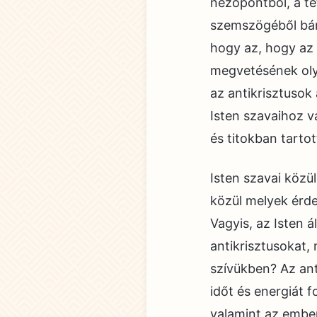
nézőpontból, a tét
szemszögéből bán
hogy az, hogy az a
megvetésének oly
az antikrisztusok 
Isten szavaihoz v
és titokban tarto
Isten szavai közül
közül melyek érde
Vagyis, az Isten 
antikrisztusokat,
szívükben? Az ant
időt és energiát f
valamint az embere