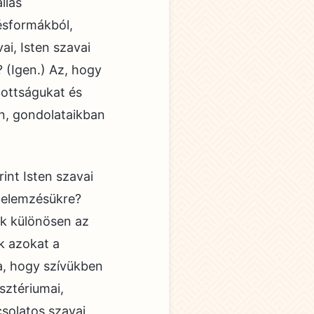
llás
ésformákból,
ai, Isten szavai
(Igen.) Az, hogy
ítottságukat és
en, gondolataikban
int Isten szavai
s elemzésükre?
ik különösen az
k azokat a
a, hogy szívükben
sztériumai,
csolatos szavai