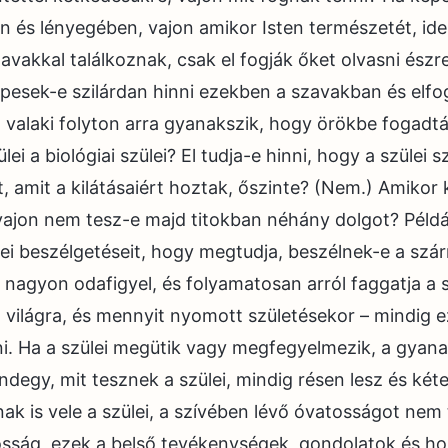
an és lényegében, vajon amikor Isten természetét, ide
zavakkal találkoznak, csak el fogják őket olvasni észr
épesek-e szilárdan hinni ezekben a szavakban és elfo
 valaki folyton arra gyanakszik, hogy örökbe fogadták
lei a biológiai szülei? El tudja-e hinni, hogy a szülei 
, amit a kilátásaiért hoztak, őszinte? (Nem.) Amikor
vajon nem tesz-e majd titokban néhány dolgot? Péld
ülei beszélgetéseit, hogy megtudja, beszélnek-e a szá
n nagyon odafigyel, és folyamatosan arról faggatja a s
ta világra, és mennyit nyomott születésekor – mindig e
i. Ha a szülei megütik vagy megfegyelmezik, a gyan
ndegy, mit tesznek a szülei, mindig résen lesz és kéte
nak is vele a szülei, a szívében lévő óvatosságot nem 
osság, ezek a belső tevékenységek, gondolatok és ho