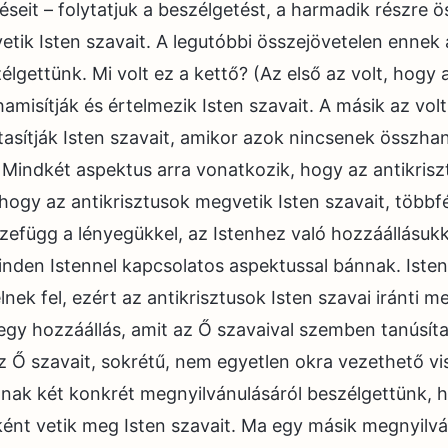
seit – folytatjuk a beszélgetést, a harmadik részre 
tik Isten szavait. A legutóbbi összejövetelen ennek 
lgettünk. Mi volt ez a kettő? (Az első az volt, hogy 
isítják és értelmezik Isten szavait. A másik az volt
utasítják Isten szavait, amikor azok nincsenek összh
) Mindkét aspektus arra vonatkozik, hogy az antikris
, hogy az antikrisztusok megvetik Isten szavait, többf
zefügg a lényegükkel, az Istenhez való hozzáállásukk
nden Istennel kapcsolatos aspektussal bánnak. Isten
lnek fel, ezért az antikrisztusok Isten szavai iránti
gy hozzáállás, amit az Ő szavaival szemben tanúsít
z Ő szavait, sokrétű, nem egyetlen okra vezethető vi
nak két konkrét megnyilvánulásáról beszélgettünk, 
ként vetik meg Isten szavait. Ma egy másik megnyilv