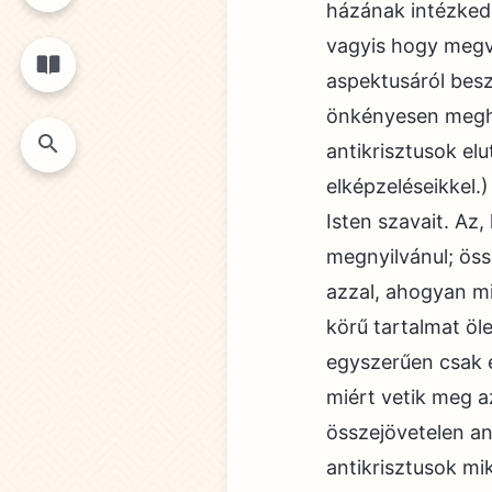
házának intézkedé
vagyis hogy megve
aspektusáról beszé
önkényesen megham
antikrisztusok el
elképzeléseikkel.
Isten szavait. Az
megnyilvánul; öss
azzal, ahogyan mi
körű tartalmat öle
egyszerűen csak e
miért vetik meg a
összejövetelen an
antikrisztusok mi