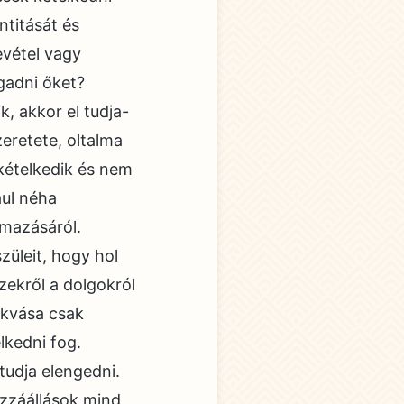
ntitását és
evétel vagy
gadni őket?
, akkor el tudja-
szeretete, oltalma
 kételkedik és nem
ául néha
rmazásáról.
züleit, hogy hol
zekről a dolgokról
akvása csak
lkedni fog.
tudja elengedni.
zzáállások mind