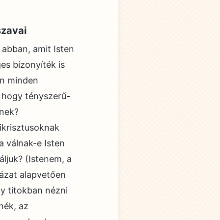
szavai
 abban, amit Isten
es bizonyíték is
en minden
e hogy tényszerű-
lnek?
ikrisztusoknak
a válnak-e Isten
náljuk? (Istenem, a
arázat alapvetően
ogy titokban nézni
nék, az