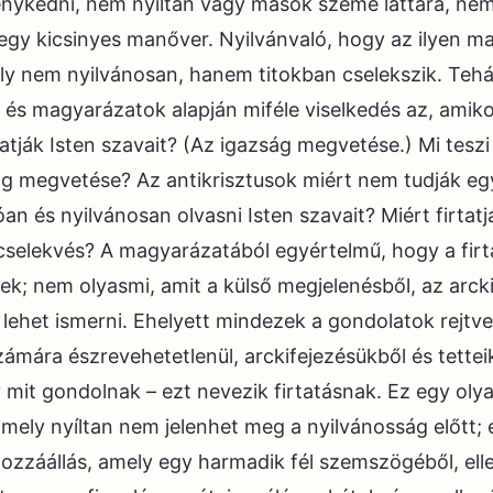
nykedni, nem nyíltan vagy mások szeme láttára, ne
egy kicsinyes manőver. Nyilvánvaló, hogy az ilyen m
ly nem nyilvánosan, hanem titokban cselekszik. Tehá
és magyarázatok alapján miféle viselkedés az, amiko
tatják Isten szavait? (Az igazság megvetése.) Mi teszi
ág megvetése? Az antikrisztusok miért nem tudják e
óan és nyilvánosan olvasni Isten szavait? Miért firtatj
cselekvés? A magyarázatából egyértelmű, hogy a firt
nek; nem olyasmi, amit a külső megjelenésből, az arck
l lehet ismerni. Ehelyett mindezek a gondolatok rejtv
ámára észrevehetetlenül, arckifejezésükből és tette
gy mit gondolnak – ezt nevezik firtatásnak. Ez egy oly
amely nyíltan nem jelenhet meg a nyilvánosság előtt;
hozzáállás, amely egy harmadik fél szemszögéből, el