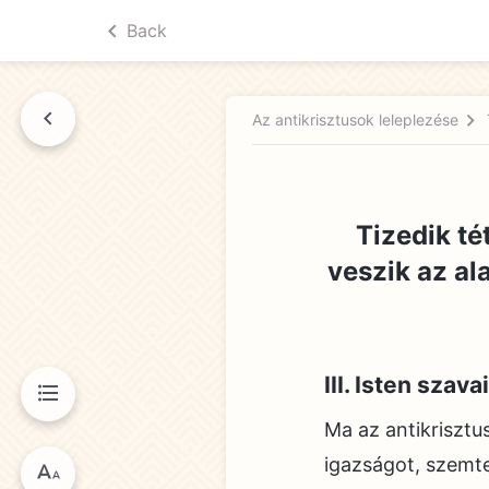
Back
Az antikrisztusok leleplezése
yvben
Tizedik té
veszik az al
III. Isten sza
Ma az antikrisztu
igazságot, szemte