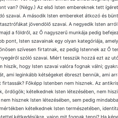
t van? (Négy.) Az első Isten embereknek tett ígéret
ó szavai. A második Isten embereket átkozó és bünt
tasztrófákat jövendölő szavai. A negyedik Isten arról
majd a földről, az Ő nagyszerű munkája pedig befeje
bb pont, Isten szavainak egy olyan kategóriája, amel
lönösen szívesen firtatnak, ez pedig Istennek az Ő te
ényegéről szóló szavai. Miért tesszük hozzá ezt az ut
 hiszik, hogy Isten szavai valóra fognak válni; gyakra
hát, ami leginkább kétségeket ébreszt bennük, ami arr
t firtassák? Főképp Istenben nem hisznek. Az antikri
k, ördögök; kételkednek Isten létezésében, nem hiszi
 nem hisznek Isten létezésében, sem pedig mindabba
s mértékben kételkednek Isten természetében, identi
tettel kétkedésükre, vajon mit fognak tenni? Ha kép