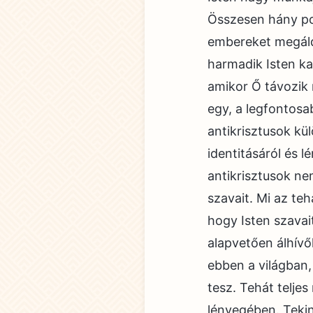
Összesen hány pon
embereket megáld
harmadik Isten ka
amikor Ő távozik 
egy, a legfontosa
antikrisztusok kü
identitásáról és l
antikrisztusok nem
szavait. Mi az te
hogy Isten szavai
alapvetően álhívő
ebben a világban,
tesz. Tehát telje
lényegében. Tekin