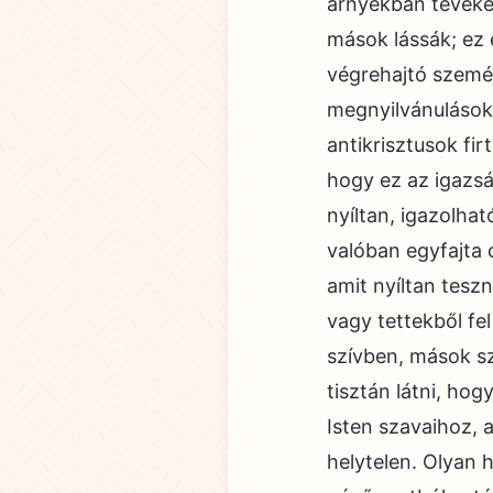
árnyékban tevéke
mások lássák; ez 
végrehajtó szemé
megnyilvánulások 
antikrisztusok fir
hogy ez az igazs
nyíltan, igazolhat
valóban egyfajta 
amit nyíltan tesz
vagy tettekből fe
szívben, mások sz
tisztán látni, ho
Isten szavaihoz, 
helytelen. Olyan 