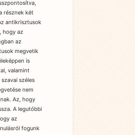
összpontosítva,
a résznek két
az antikrisztusok
, hogy az
angban az
ztusok megvetik
éleképpen is
al, valamint
 szavai széles
 megvetése nem
anak. Az, hogy
ssza. A legutóbbi
hogy az
ánulásról fogunk