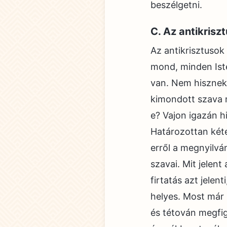
beszélgetni.
C. Az antikrisz
Az antikrisztusok
mond, minden Iste
van. Nem hisznek
kimondott szava m
e? Vajon igazán h
Határozottan kéte
erről a megnyilván
szavai. Mit jelent 
firtatás azt jelen
helyes. Most már m
és tétován megfig