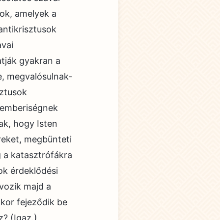
gok, amelyek a
antikrisztusok
avai
atják gyakran a
e, megvalósulnak-
sztusok
z emberiségnek
ak, hogy Isten
eket, megbünteti
g a katasztrófákra
ok érdeklődési
ávozik majd a
ikor fejeződik be
? (Igaz.)