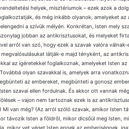
, rendeltetési helyek, misztériumok – ezek azok a dol
glalkoztatják, és még inkább olyanok, amelyeket az 
lengedni a szívük mélyén. Konkrétan, Isten mely sz
iszonylag jobban az antikrisztusokat, és melyeket firt
vel arról van szó, hogy ezek a szavak valóra válnak-
 megvalósulásukat látják-e majd tényként, az antikri
kal az ígéretekkel foglalkoznak, amelyeket Isten a
.) Továbbá olyan szavakkal is, amelyek arra vonatkozn
gbünteti az embereket, megbünteti a gonosz ember
Isten szavai ellen fordulnak. És akkor ott vannak mé
lések – vajon nem tartoznak ezek is az antikrisztus
) Mi van még? (Az arról szóló szavak, amikor Isten t
or távozik Isten a földről, mikor dicsőül meg Isten, m
a, mikor vet véget Isten ennek az emberiségnek, igaz