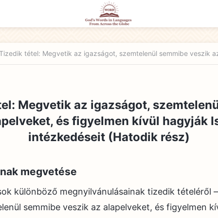
tel: Megvetik az igazságot, szemtele
apelveket, és figyelmen kívül hagyják 
intézkedéseit (Hatodik rész)
vainak megvetése
sok különböző megnyilvánulásainak tizedik tételéről 
lenül semmibe veszik az alapelveket, és figyelmen kí