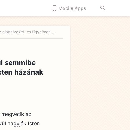
Mobile Apps
Tizedik tétel: Megvetik az igazságot, szemtelenül semmibe veszik az alapelveket, és figyelmen kívül hagyják Isten házának intézkedéseit (Hatodik rész)
nül semmibe
Isten házának
– megvetik az
vül hagyják Isten