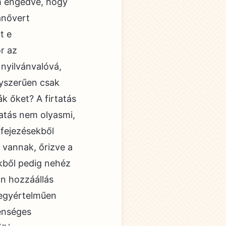
m engedve, hogy
anővert
t e
r az
 nyilvánvalóvá,
gyszerűen csak
ák őket? A firtatás
atás nem olyasmi,
ifejezésekből
e vannak, őrizve a
ikből pedig nehéz
an hozzáállás
 egyértelműen
lenséges