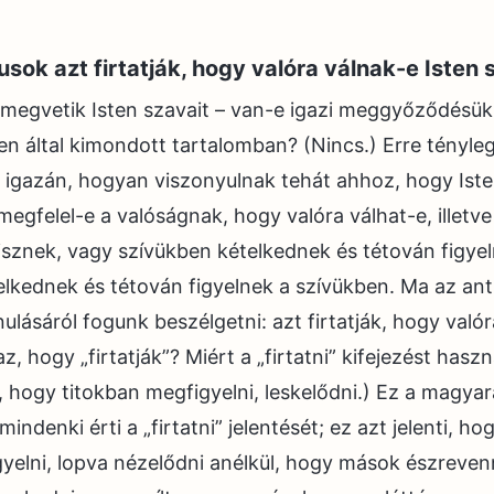
tusok azt firtatják, hogy valóra válnak-e Isten 
 megvetik Isten szavait – van-e igazi meggyőződésük
n által kimondott tartalomban? (Nincs.) Erre tényleg
 igazán, hogyan viszonyulnak tehát ahhoz, hogy Ist
egfelel-e a valóságnak, hogy valóra válhat-e, illetv
isznek, vagy szívükben kételkednek és tétován figye
lkednek és tétován figyelnek a szívükben. Ma az ant
ulásáról fogunk beszélgetni: azt firtatják, hogy valór
az, hogy „firtatják”? Miért a „firtatni” kifejezést hasz
ti, hogy titokban megfigyelni, leskelődni.) Ez a magy
indenki érti a „firtatni” jelentését; ez azt jelenti, h
yelni, lopva nézelődni anélkül, hogy mások észreven