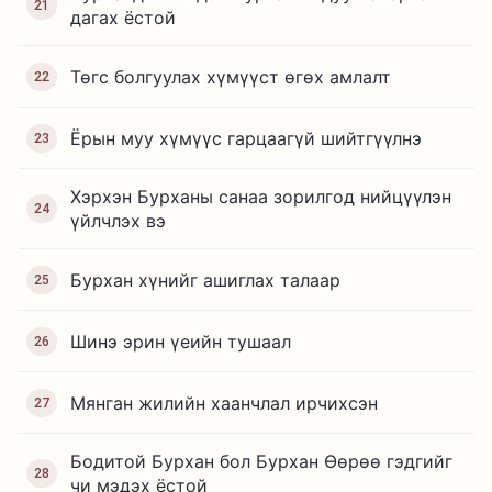
21
дагах ёстой
Төгс болгуулах хүмүүст өгөх амлалт
22
Ёрын муу хүмүүс гарцаагүй шийтгүүлнэ
23
Хэрхэн Бурханы санаа зорилгод нийцүүлэн
24
үйлчлэх вэ
Бурхан хүнийг ашиглах талаар
25
Шинэ эрин үеийн тушаал
26
Мянган жилийн хаанчлал ирчихсэн
27
Бодитой Бурхан бол Бурхан Өөрөө гэдгийг
28
чи мэдэх ёстой