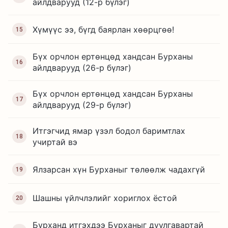
айлдварууд (12-р бүлэг)
Хүмүүс ээ, бүгд баярлан хөөрцгөө!
15
Бүх орчлон ертөнцөд хандсан Бурханы
16
айлдварууд (26-р бүлэг)
Бүх орчлон ертөнцөд хандсан Бурханы
17
айлдварууд (29-р бүлэг)
Итгэгчид ямар үзэл бодол баримтлах
18
учиртай вэ
Ялзарсан хүн Бурханыг төлөөлж чадахгүй
19
Шашны үйлчлэлийг хориглох ёстой
20
Бурханд итгэхдээ Бурханыг дуулгавартай