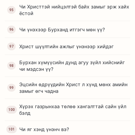
Чи Христтэй нийцэлтэй байх замыг эрж хайх
95
ёстой
Чи үнэхээр Бурханд итгэгч мөн үү?
96
Христ шүүлтийн ажлыг үнэнээр хийдэг
97
Бурхан хүмүүсийн дунд агуу зүйл хийснийг
98
чи мэдсэн үү?
Эцсийн өдрүүдийн Христ л хүнд мөнх амийн
99
замыг өгч чадна
Хүрэх газрынхаа төлөө хангалттай сайн үйл
100
бэлд
Чи яг хэнд үнэнч вэ?
101