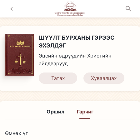
ШҮҮЛТ БУРХАНЫ ГЭРЭЭС
ЭХЭЛДЭГ
Эцсийн өдрүүдийн Христийн
айлдварууд
Татах
Хуваалцах
Оршил
Гарчиг
Өмнөх үг