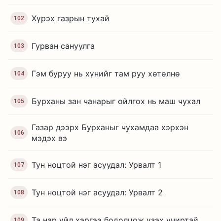
Хүрэх газрын тухай
102
Гурван сануулга
103
Гэм буруу нь хүнийг там руу хөтөлнө
104
Бурханы зан чанарыг ойлгох нь маш чухал
105
Газар дээрх Бурханыг чухамдаа хэрхэн
106
мэдэх вэ
Тун ноцтой нэг асуудал: Урвалт 1
107
Тун ноцтой нэг асуудал: Урвалт 2
108
Та нар үйл хэргээ бодолцож үзэх учиртай
109