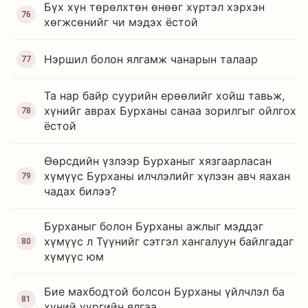
Бүх хүн төрөлхтөн өнөөг хүртэл хэрхэн
76
хөгжсөнийг чи мэдэх ёстой
Нэршил болон ялгамж чанарын талаар
77
Та нар байр суурийн ерөөлийг хойш тавьж,
хүнийг аврах Бурханы санаа зорилгыг ойлгох
78
ёстой
Өөрсдийн үзлээр Бурханыг хязгаарласан
хүмүүс Бурханы илчлэлийг хүлээн авч яахан
79
чадах билээ?
Бурханыг болон Бурханы ажлыг мэддэг
хүмүүс л Түүнийг сэтгэл хангалуун байлгадаг
80
хүмүүс юм
Бие махбодтой болсон Бурханы үйлчлэл ба
81
хүний үүргийн ялгаа