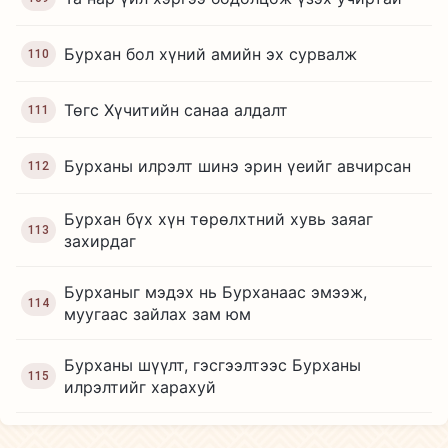
Бурхан бол хүний амийн эх сурвалж
110
Төгс Хүчитийн санаа алдалт
111
Бурханы илрэлт шинэ эрин үеийг авчирсан
112
Бурхан бүх хүн төрөлхтний хувь заяаг
113
захирдаг
Бурханыг мэдэх нь Бурханаас эмээж,
114
муугаас зайлах зам юм
Бурханы шүүлт, гэсгээлтээс Бурханы
115
илрэлтийг харахуй