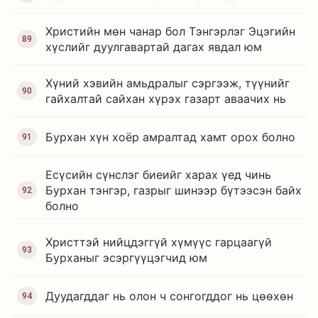
Христийн мөн чанар бол Тэнгэрлэг Эцэгийн
89
хүслийг дуулгавартай дагах явдал юм
Хүний хэвийн амьдралыг сэргээж, түүнийг
90
гайхалтай сайхан хүрэх газарт аваачих нь
Бурхан хүн хоёр амралтад хамт орох болно
91
Есүсийн сүнслэг биеийг харах үед чинь
Бурхан тэнгэр, газрыг шинээр бүтээсэн байх
92
болно
Христтэй нийцдэггүй хүмүүс гарцаагүй
93
Бурханыг эсэргүүцэгчид юм
Дуудагддаг нь олон ч сонгогддог нь цөөхөн
94