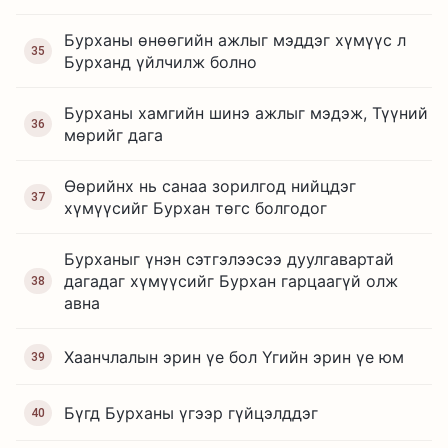
Бурханы өнөөгийн ажлыг мэддэг хүмүүс л
35
Бурханд үйлчилж болно
Бурханы хамгийн шинэ ажлыг мэдэж, Түүний
36
мөрийг дага
Өөрийнх нь санаа зорилгод нийцдэг
37
хүмүүсийг Бурхан төгс болгодог
Бурханыг үнэн сэтгэлээсээ дуулгавартай
дагадаг хүмүүсийг Бурхан гарцаагүй олж
38
авна
Хаанчлалын эрин үе бол Үгийн эрин үе юм
39
Бүгд Бурханы үгээр гүйцэлддэг
40