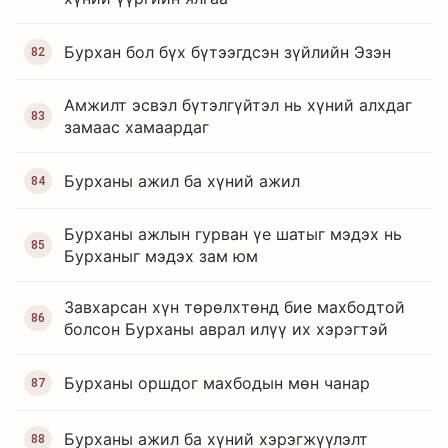
Бурхан бол бүх бүтээгдсэн зүйлийн Эзэн
82
Амжилт эсвэл бүтэлгүйтэл нь хүний алхдаг
83
замаас хамаардаг
Бурханы ажил ба хүний ажил
84
Бурханы ажлын гурван үе шатыг мэдэх нь
85
Бурханыг мэдэх зам юм
Завхарсан хүн төрөлхтөнд бие махбодтой
86
болсон Бурханы аврал илүү их хэрэгтэй
Бурханы оршдог махбодын мөн чанар
87
Бурханы ажил ба хүний хэрэгжүүлэлт
88