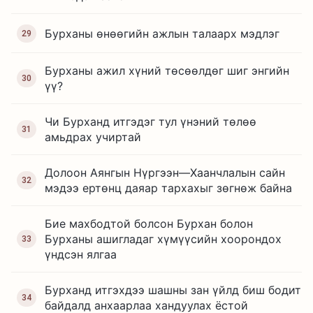
Бурханы өнөөгийн ажлын талаарх мэдлэг
29
Бурханы ажил хүний төсөөлдөг шиг энгийн
30
үү?
Чи Бурханд итгэдэг тул үнэний төлөө
31
амьдрах учиртай
Долоон Аянгын Нүргээн—Хаанчлалын сайн
32
мэдээ ертөнц даяар тархахыг зөгнөж байна
Бие махбодтой болсон Бурхан болон
Бурханы ашигладаг хүмүүсийн хоорондох
33
үндсэн ялгаа
Бурханд итгэхдээ шашны зан үйлд биш бодит
34
байдалд анхаарлаа хандуулах ёстой