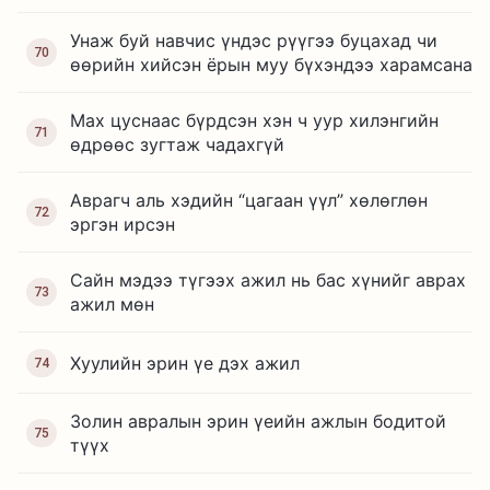
Унаж буй навчис үндэс рүүгээ буцахад чи
70
өөрийн хийсэн ёрын муу бүхэндээ харамсана
Мах цуснаас бүрдсэн хэн ч уур хилэнгийн
71
өдрөөс зугтаж чадахгүй
Аврагч аль хэдийн “цагаан үүл” хөлөглөн
72
эргэн ирсэн
Сайн мэдээ түгээх ажил нь бас хүнийг аврах
73
ажил мөн
Хуулийн эрин үе дэх ажил
74
Золин авралын эрин үеийн ажлын бодитой
75
түүх