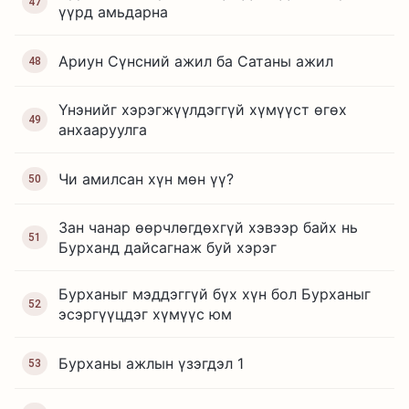
47
үүрд амьдарна
Ариун Сүнсний ажил ба Сатаны ажил
48
Үнэнийг хэрэгжүүлдэггүй хүмүүст өгөх
49
анхааруулга
Чи амилсан хүн мөн үү?
50
Зан чанар өөрчлөгдөхгүй хэвээр байх нь
51
Бурханд дайсагнаж буй хэрэг
Бурханыг мэддэггүй бүх хүн бол Бурханыг
52
эсэргүүцдэг хүмүүс юм
Бурханы ажлын үзэгдэл 1
53