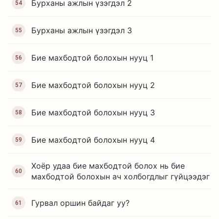
Бурханы ажлын үзэгдэл 2
54
Бурханы ажлын үзэгдэл 3
55
Бие махбодтой болохын нууц 1
56
Бие махбодтой болохын нууц 2
57
Бие махбодтой болохын нууц 3
58
Бие махбодтой болохын нууц 4
59
Хоёр удаа бие махбодтой болох нь бие
60
махбодтой болохын ач холбогдлыг гүйцээдэг
Гурвал оршин байдаг уу?
61