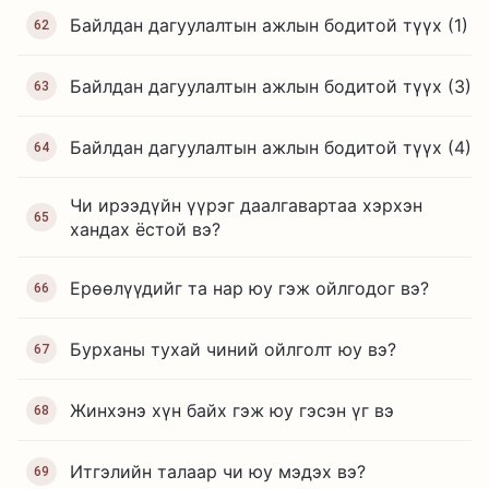
Байлдан дагуулалтын ажлын бодитой түүх (1)
62
Байлдан дагуулалтын ажлын бодитой түүх (3)
63
Байлдан дагуулалтын ажлын бодитой түүх (4)
64
Чи ирээдүйн үүрэг даалгавартаа хэрхэн
65
хандах ёстой вэ?
Ерөөлүүдийг та нар юу гэж ойлгодог вэ?
66
Бурханы тухай чиний ойлголт юу вэ?
67
Жинхэнэ хүн байх гэж юу гэсэн үг вэ
68
Итгэлийн талаар чи юу мэдэх вэ?
69