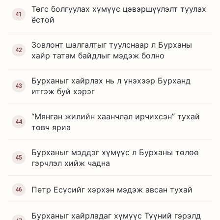
Төгс болгуулах хүмүүс цэвэршүүлэлт туулах
41
ёстой
Зовлонт шалгалтыг туулснаар л Бурханы
42
хайр татам байдлыг мэдэж болно
Бурханыг хайрлах нь л үнэхээр Бурханд
43
итгэж буй хэрэг
“Мянган жилийн хаанчлал ирчихсэн” тухай
44
товч яриа
Бурханыг мэддэг хүмүүс л Бурханы төлөө
45
гэрчлэл хийж чадна
Петр Есүсийг хэрхэн мэдэж авсан тухай
46
Бурханыг хайрладаг хүмүүс Түүний гэрэлд