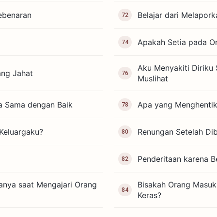
ebenaran
Belajar dari Melapor
72
Apakah Setia pada Or
74
Aku Menyakiti Diriku 
ang Jahat
76
Muslihat
ja Sama dengan Baik
Apa yang Menghentik
78
Keluargaku?
Renungan Setelah Dib
80
Penderitaan karena 
82
ya saat Mengajari Orang
Bisakah Orang Masuk 
84
Keras?