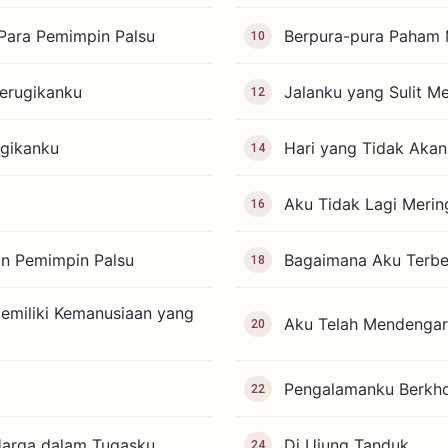
Para Pemimpin Palsu
Berpura-pura Paham
10
erugikanku
Jalanku yang Sulit M
12
ugikanku
Hari yang Tidak Akan
14
Aku Tidak Lagi Merin
16
an Pemimpin Palsu
Bagaimana Aku Terbeb
18
Memiliki Kemanusiaan yang
Aku Telah Mendengar
20
Pengalamanku Berkh
22
arga dalam Tugasku
Di Ujung Tanduk
24