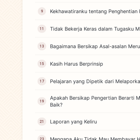
Kekhawatiranku tentang Penghentian 
9
Tidak Bekerja Keras dalam Tugasku M
11
Bagaimana Bersikap Asal-asalan Mer
13
Kasih Harus Berprinsip
15
Pelajaran yang Dipetik dari Melapork
17
Apakah Bersikap Pengertian Berarti 
19
Baik?
Laporan yang Keliru
21
Mengapa Aku Tidak Mau Membayar H
23