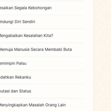
esaikan Segala Kebohongan
indungi Diri Sendiri
engabaikan Kesalahan Kita?
Memuja Manusia Secara Membabi Buta
emimpin Palsu
ndahkan Rekanku
putasi dan Status
enyingkapkan Masalah Orang Lain