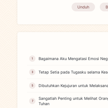
Unduh
B
Bagaimana Aku Mengatasi Emosi Nega
1
Tetap Setia pada Tugasku selama Ke
3
Dibutuhkan Kejujuran untuk Melaksan
5
Sangatlah Penting untuk Melihat Oran
7
Tuhan