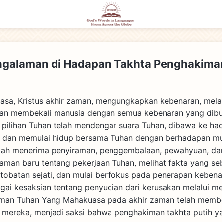
ngalaman di Hadapan Takhta Penghakiman
sa, Kristus akhir zaman, mengungkapkan kebenaran, mela
dan membekali manusia dengan semua kebenaran yang dibu
 pilihan Tuhan telah mendengar suara Tuhan, dibawa ke ha
 dan memulai hidup bersama Tuhan dengan berhadapan m
elah menerima penyiraman, penggembalaan, pewahyuan, dan
an baru tentang pekerjaan Tuhan, melihat fakta yang seb
ertobatan sejati, dan mulai berfokus pada penerapan keben
gai kesaksian tentang penyucian dari kerusakan melalui m
iman Tuhan Yang Mahakuasa pada akhir zaman telah memb
 mereka, menjadi saksi bahwa penghakiman takhta putih ya