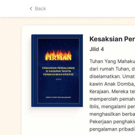
Back
Kesaksian Pe
Jilid 4
Tuhan Yang Mahakua
dari rumah Tuhan, 
diselamatkan. Umat
kawin Anak Domba,
Kerajaan. Mereka t
memperoleh pemaham
Iblis, mengalami p
menghasilkan berba
Pekerjaan penghak
pengalaman pribadi