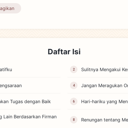
agikan
Daftar Isi
tifku
Sulitnya Mengakui Ke
2
sengsaraan
Jangan Meragukan Or
4
akan Tugas dengan Baik
Hari-hariku yang Me
6
g Lain Berdasarkan Firman
Renungan tentang Me
8