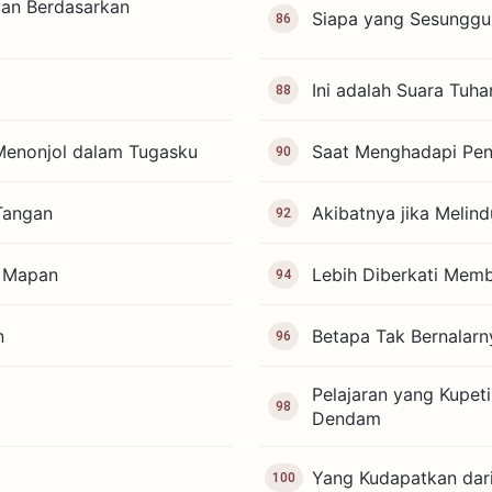
ian Berdasarkan
Siapa yang Sesunggu
86
Ini adalah Suara Tuha
88
Menonjol dalam Tugasku
Saat Menghadapi Pen
90
Tangan
Akibatnya jika Melin
92
g Mapan
Lebih Diberkati Mem
94
n
Betapa Tak Bernalar
96
Pelajaran yang Kupet
98
Dendam
Yang Kudapatkan dari
100