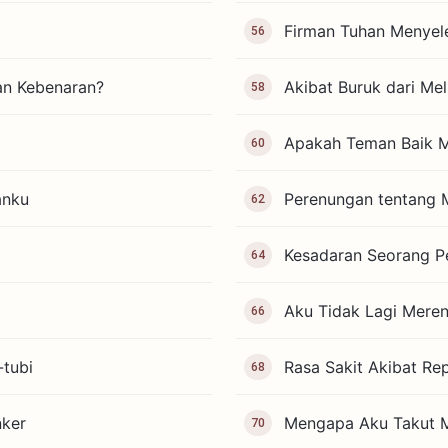
Firman Tuhan Menyel
56
n Kebenaran?
Akibat Buruk dari Mel
58
Apakah Teman Baik M
60
anku
Perenungan tentang 
62
Kesadaran Seorang P
64
Aku Tidak Lagi Mere
66
tubi
Rasa Sakit Akibat Re
68
nker
Mengapa Aku Takut M
70