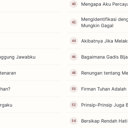
Mengapa Aku Percaya
40
Mengidentifikasi de
42
Mungkin Gagal
Akibatnya Jika Melak
44
anggung Jawabku
Bagaimana Gadis Bij
46
tenaran
Renungan tentang Me
48
ahan?
Firman Tuhan Adalah
50
argaku
Prinsip-Prinsip Juga 
52
Bersikap Rendah Ha
54