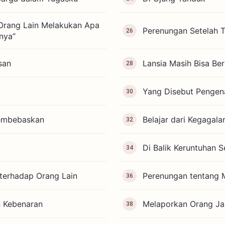
Orang Lain Melakukan Apa
Perenungan Setelah 
26
nya”
san
Lansia Masih Bisa Be
28
Yang Disebut Pengena
30
Membebaskan
Belajar dari Kegagala
32
Di Balik Keruntuhan 
34
 terhadap Orang Lain
Perenungan tentang
36
 Kebenaran
Melaporkan Orang Ja
38