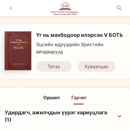
Үг нь махбодоор илэрсэн V БОТЬ
Эцсийн өдрүүдийн Христийн
айлдварууд
Татах
Хуваалцах
Оршил
Гарчиг
Удирдагч, ажилчдын үүрэг хариуцлага
(1)