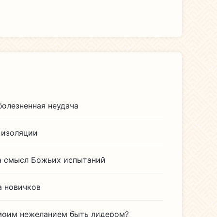
болезненная неудача
 изоляции
а смысл Божьих испытаний
а новичков
 моим нежеланием быть лидером?