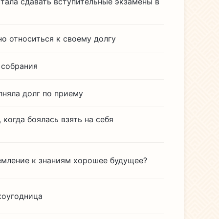
стала сдавать вступительные экзамены в
но относиться к своему долгу
 собрания
лняла долг по приему
 когда боялась взять на себя
емление к знаниям хорошее будущее?
коугодница