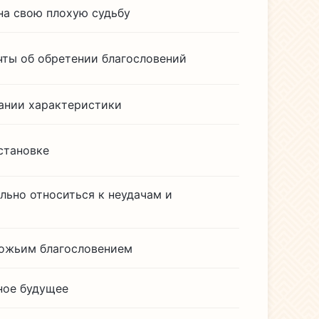
на свою плохую судьбу
ты об обретении благословений
ании характеристики
становке
ильно относиться к неудачам и
Божьим благословением
ное будущее