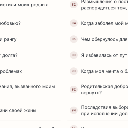
Размышления о пос
ычистили моих родных
82
распорядиться тем,
любовью?
Когда заболел мой 
84
и рангу
Чем обернулось для
86
т долга?
Я избавилась от пу
88
проблемах
Когда моя мечта о 
90
мания, вызванного моим
Родительская добро
92
вернуть?
Последствия выбора
езни своей жены
94
при исполнении дол