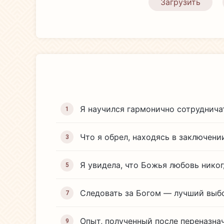
Загрузить
Я научился гармонично сотруднича
1
Что я обрел, находясь в заключени
3
Я увидела, что Божья любовь никог
5
Следовать за Богом — лучший выб
7
Опыт, полученный после переназна
9