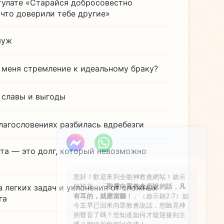
тулате «Старайся добросовестно
 что доверили тебе другие»
муж
 меня стремление к идеальному браку?
т славы и выгоды
благословениях разбилась вдребезги
та — это долг, который невозможно
您好！歡迎來到全能神教會網站！啟示
錄預言：「
聖靈向眾教會所說的話，凡
有耳的，就應當聽！
」（啟示錄2:7）如
 легких задач и уклонения от сложных
今主早已回來向眾教會說話，您聽見神
га
的聲音了嗎？您知道如何才能迎接到主
嗎？期待與您探討交流！