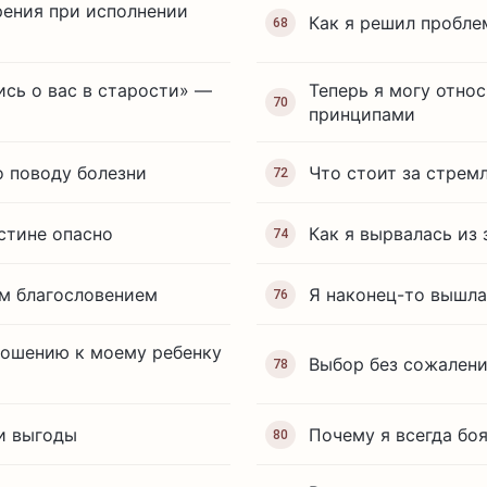
рения при исполнении
Как я решил пробле
68
ись о вас в старости» —
Теперь я могу отно
70
принципами
о поводу болезни
Что стоит за стрем
72
стине опасно
Как я вырвалась из 
74
им благословением
Я наконец-то вышла
76
ношению к моему ребенку
Выбор без сожален
78
 и выгоды
Почему я всегда бо
80