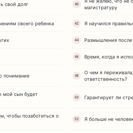
Я не жалею, что не 
ь свой долг
40
магистратуру
чениям своего ребенка
Я научился правиль
42
угих
Размышления после
44
Время, когда я испо
46
О чем я переживала,
о понимание
48
ответственность?
о мой сын будет
Гарантирует ли стр
50
ом, чтобы позаботиться о
Я больше не челове
52