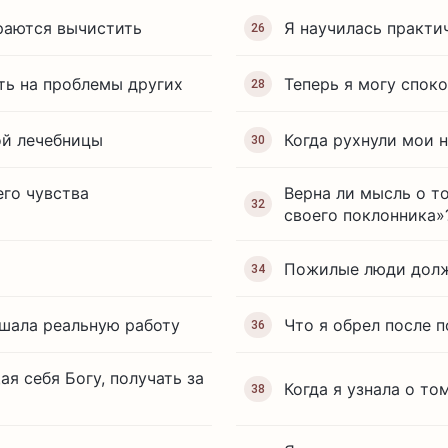
ираются вычистить
Я научилась практи
26
ть на проблемы других
Теперь я могу спок
28
ой лечебницы
Когда рухнули мои 
30
его чувства
Верна ли мысль о т
32
своего поклонника»
Пожилые люди долж
34
ршала реальную работу
Что я обрел после 
36
я себя Богу, получать за
Когда я узнала о то
38