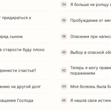
Я больше не ропщу 
54
т придираться к
Пробуждение от меч
56
перед сыном
Опасения при напис
58
в старости буду плохо
Выбор в опасной об
60
Теперь я могу прав
принести счастье?
62
поражениям
ению на другой долг
Моя болезнь была 
64
ращение Господа
Я нашла свое истин
66