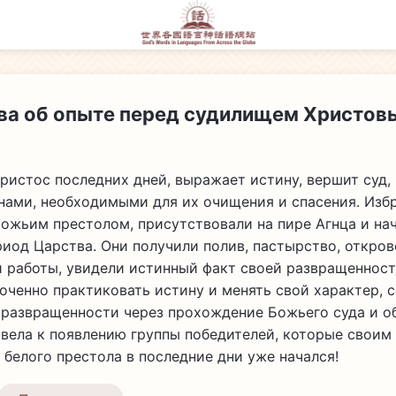
ва об опыте перед судилищем Христов
ристос последних дней, выражает истину, вершит суд,
нами, необходимыми для их очищения и спасения. Изб
ожьим престолом, присутствовали на пире Агнца и нач
иод Царства. Они получили полив, пастырство, откров
 работы, увидели истинный факт своей развращенност
оченно практиковать истину и менять свой характер, 
 развращенности через прохождение Божьего суда и об
ивела к появлению группы победителей, которые своим
о белого престола в последние дни уже начался!