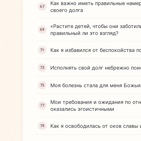
Как важно иметь правильные наме
67
своего долга
«Растите детей, чтобы они заботил
69
правильный ли это взгляд?
Как я избавился от беспокойства п
71
Исполнять свой долг небрежно пои
73
Моя болезнь стала для меня Божь
75
Мои требования и ожидания по от
77
оказались эгоистичными
Как я освободилась от оков славы
79