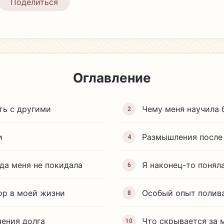
Поделиться
Оглавление
ть с другими
Чему меня научила 
2
и
Размышления после
4
да меня не покидала
Я наконец-то понял
6
ор в моей жизни
Особый опыт полив
8
чения долга
Что скрывается за
10