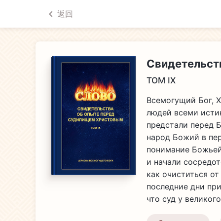
返回
Свидетельст
TOM IX
Всемогущий Бог, Х
людей всеми исти
предстали перед Б
народ Божий в пер
понимание Божьей
и начали сосредот
как очиститься от
последние дни пр
что суд у великог