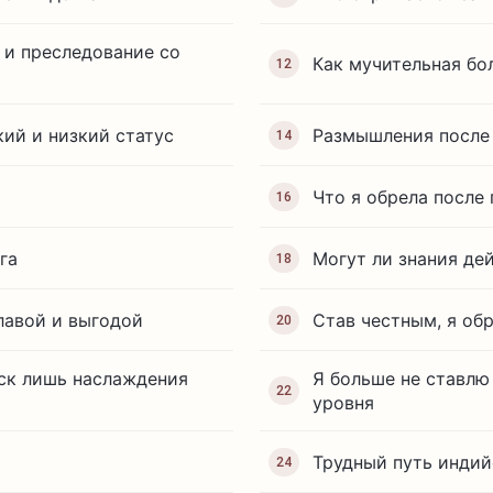
 и преследование со
Как мучительная бо
12
кий и низкий статус
Размышления после
14
Что я обрела после
16
га
Могут ли знания де
18
славой и выгодой
Став честным, я об
20
иск лишь наслаждения
Я больше не ставлю 
22
уровня
Трудный путь индий
24