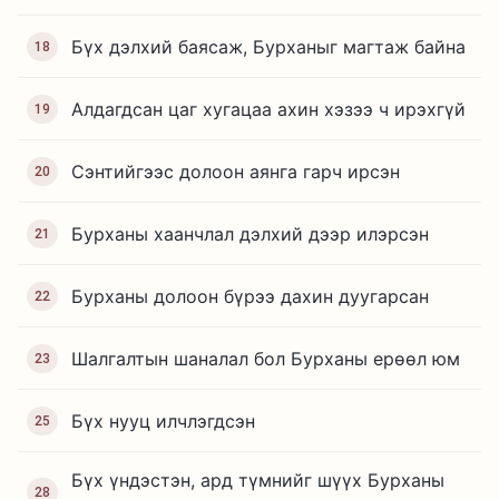
Бүх дэлхий баясаж, Бурханыг магтаж байна
18
Алдагдсан цаг хугацаа ахин хэзээ ч ирэхгүй
19
Сэнтийгээс долоон аянга гарч ирсэн
20
Бурханы хаанчлал дэлхий дээр илэрсэн
21
Бурханы долоон бүрээ дахин дуугарсан
22
Шалгалтын шаналал бол Бурханы ерөөл юм
23
Бүх нууц илчлэгдсэн
25
Бүх үндэстэн, ард түмнийг шүүх Бурханы
28