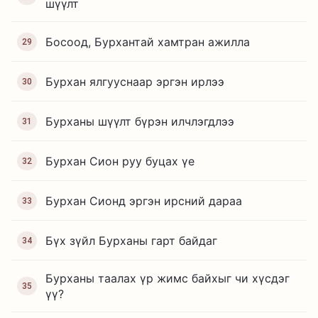
шүүлт
Босоод, Бурхантай хамтран ажилла
29
Бурхан ялгууснаар эргэн ирлээ
30
Бурханы шүүлт бүрэн илчлэгдлээ
31
Бурхан Сион руу буцах үе
32
Бурхан Сионд эргэн ирсний дараа
33
Бүх зүйл Бурханы гарт байдаг
34
Бурханы таалах үр жимс байхыг чи хүсдэг
35
үү?