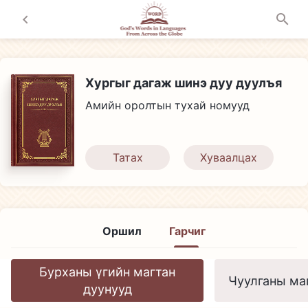
Хургыг дагаж шинэ дуу дуулъя
Амийн оролтын тухай номууд
Татах
Хуваалцах
Оршил
Гарчиг
Бурханы үгийн магтан
Чуулганы ма
дуунууд