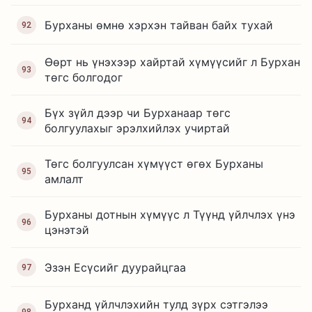
Бурханы өмнө хэрхэн тайван байх тухай
92
Өөрт нь үнэхээр хайртай хүмүүсийг л Бурхан
93
төгс болгодог
Бүх зүйл дээр чи Бурханаар төгс
94
болгуулахыг эрэлхийлэх учиртай
Төгс болгуулсан хүмүүст өгөх Бурханы
95
амлалт
Бурханы дотнын хүмүүс л Түүнд үйлчлэх үнэ
96
цэнэтэй
Эзэн Есүсийг дуурайцгаа
97
Бурханд үйлчлэхийн тулд зүрх сэтгэлээ