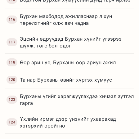
Бурхан махбодод ажилласнаар л хүн
116
төрөлхтнийг олж авч чадна
Эцсийн өдрүүдэд Бурхан хүнийг үгээрээ
117
шүүж, төгс болгодог
Өөр эрин үе, Бурханы өөр ариун ажил
118
Та нар Бурханы өвийг хүртэх хүмүүс
120
Бурханы үгийг хэрэгжүүлэхдээ хичээл зүтгэл
123
гарга
Үхлийн ирмэг дээр үнэнийг ухаарахад
124
хэтэрхий оройтно