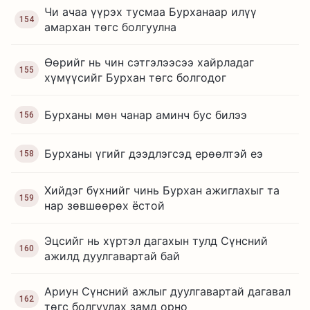
Чи ачаа үүрэх тусмаа Бурханаар илүү
154
амархан төгс болгуулна
Өөрийг нь чин сэтгэлээсээ хайрладаг
155
хүмүүсийг Бурхан төгс болгодог
Бурханы мөн чанар аминч бус билээ
156
Бурханы үгийг дээдлэгсэд ерөөлтэй еэ
158
Хийдэг бүхнийг чинь Бурхан ажиглахыг та
159
нар зөвшөөрөх ёстой
Эцсийг нь хүртэл дагахын тулд Сүнсний
160
ажилд дуулгавартай бай
Ариун Сүнсний ажлыг дуулгавартай дагавал
162
төгс болгуулах замд орно