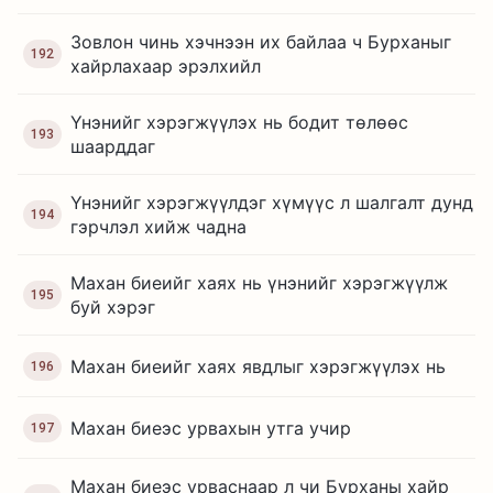
Зовлон чинь хэчнээн их байлаа ч Бурханыг
192
хайрлахаар эрэлхийл
Үнэнийг хэрэгжүүлэх нь бодит төлөөс
193
шаарддаг
Үнэнийг хэрэгжүүлдэг хүмүүс л шалгалт дунд
194
гэрчлэл хийж чадна
Махан биеийг хаях нь үнэнийг хэрэгжүүлж
195
буй хэрэг
Махан биеийг хаях явдлыг хэрэгжүүлэх нь
196
Махан биеэс урвахын утга учир
197
Махан биеэс урваснаар л чи Бурханы хайр