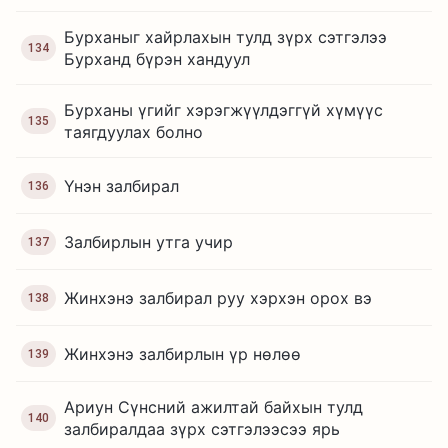
Бурханыг хайрлахын тулд зүрх сэтгэлээ
134
Бурханд бүрэн хандуул
Бурханы үгийг хэрэгжүүлдэггүй хүмүүс
135
таягдуулах болно
Үнэн залбирал
136
Залбирлын утга учир
137
Жинхэнэ залбирал руу хэрхэн орох вэ
138
Жинхэнэ залбирлын үр нөлөө
139
Ариун Сүнсний ажилтай байхын тулд
140
залбиралдаа зүрх сэтгэлээсээ ярь