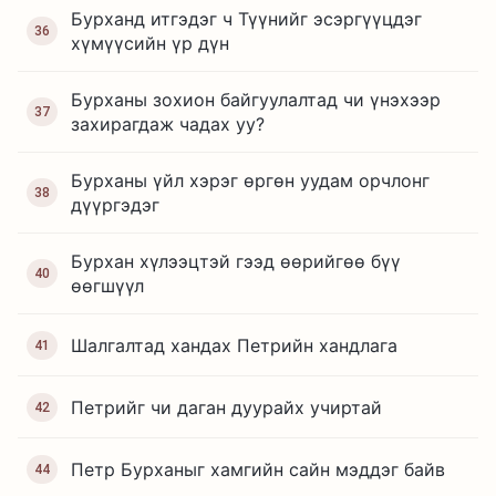
Бурханд итгэдэг ч Түүнийг эсэргүүцдэг
36
хүмүүсийн үр дүн
Бурханы зохион байгуулалтад чи үнэхээр
37
захирагдаж чадах уу?
Бурханы үйл хэрэг өргөн уудам орчлонг
38
дүүргэдэг
Бурхан хүлээцтэй гээд өөрийгөө бүү
40
өөгшүүл
Шалгалтад хандах Петрийн хандлага
41
Петрийг чи даган дуурайх учиртай
42
Петр Бурханыг хамгийн сайн мэддэг байв
44