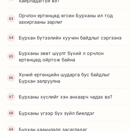
хайрладаггүй вэ?
Орчлон ертөнцөд өгсөн Бурханы ил тод
63
захиргааны зарлиг
Бурхан бүтээлийн хуучин байдлыг сэргээнэ
64
Бурханы зөвт шүүлт бүхий л орчлон
65
ертөнцөд ойртож байна
Хүний ертөнцийн шударга бус байдлыг
66
Бурхан залруулна
Бурханы хүслийг хэн анхаарч чадах вэ?
67
Бурханы үгээр бүх зүйл биелдэг
68
Бурхан хаанчлалд засагладаг
69