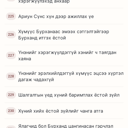
хэрэгжүүлэхэд анхаар
Ариун Сүнс хүн дээр ажиллах үе
225
Хүмүүс Бурханаас эмээх сэтгэлтэйгээр
226
Бурханд итгэх ёстой
Үнэнийг хэрэгжүүлдэггүй хэнийг ч таягдан
227
хаяна
Үнэнийг эрэлхийлдэггүй хүмүүс эцсээ хүртэл
228
дагаж чадахгүй
Шалгалтын үед хүний баримтлах ёстой зүйл
229
Хүний хийх ёстой зүйлийг чанга атга
230
Ялагчид бол Бурханд цангинасан гэрчлэл