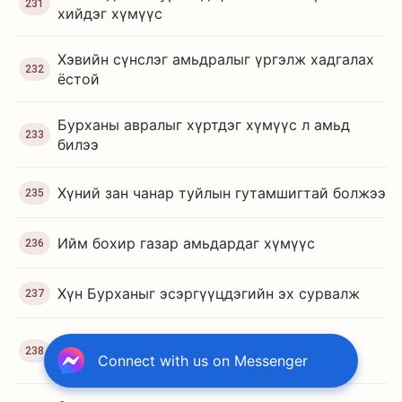
231
хийдэг хүмүүс
Хэвийн сүнслэг амьдралыг үргэлж хадгалах
232
ёстой
Бурханы авралыг хүртдэг хүмүүс л амьд
233
билээ
Хүний зан чанар туйлын гутамшигтай болжээ
235
Ийм бохир газар амьдардаг хүмүүс
236
Хүн Бурханыг эсэргүүцдэгийн эх сурвалж
237
Өөрийг нь үнэхээр хүсэн эрмэлздэг
238
хүмүүсийг Бурхан орхихгүй
Connect with us on Messenger