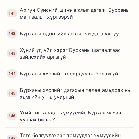
Ариун Сүнсний шинэ ажлыг дагаж, Бурханы
141
магтаалыг хүртээрэй
Бурханы одоогийн ажлыг чи дагасан уу
142
Хүний үг, үйл хэрэг Бурханы шатаалтаас
143
зайлсхийх аргагүй
Бурханы хүслийг хөсөрдүүлж болохгүй
144
Бурханы хүслийг дагахын төлөө амьдрах нь
145
хамгийн утга учиртай
Үгийг нь хаядаг хүмүүсийг Бурхан яахан
146
уучлах билээ?
Төгс болгуулахаар тэмүүлдэг хүмүүсийн
147