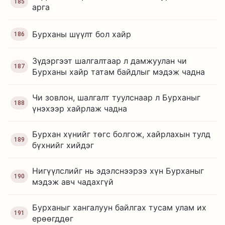
185
арга
Бурханы шүүлт бол хайр
186
Зүдэргээт шалгалтаар л дамжуулан чи
187
Бурханы хайр татам байдлыг мэдэж чадна
Чи зовлон, шалгалт туулснаар л Бурханыг
188
үнэхээр хайрлаж чадна
Бурхан хүнийг төгс болгож, хайрлахын тулд
189
бүхнийг хийдэг
Нигүүлслийг нь эдэлснээрээ хүн Бурханыг
190
мэдэж авч чадахгүй
Бурханыг хангалуун байлгах тусам улам их
191
ерөөгддөг