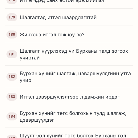
Шалгалтад итгэл шаардлагатай
179
Жинхэнэ итгэл гэж юу вэ?
180
Шалгалт нүүрлэхэд чи Бурханы талд зогсох
181
учиртай
Бурхан хүнийг шалгаж, цэвэршүүлдгийн утга
182
учир
Итгэл цэвэршүүлэлтээр л дамжин ирдэг
183
Бурхан хүнийг төгс болгохын тулд шалгаж,
184
цэвэршүүлдэг
Шүүлт бол хүнийг төгс болгох Бурханы гол