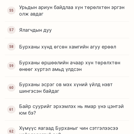
Урьдын ариун байдлаа хүн төрөлхтөн эргэн
55
олж авдаг
Ялагчдын дуу
57
Бурханы хүнд өгсөн хамгийн агуу ерөөл
58
Бурханы өршөөлийн ачаар хүн төрөлхтөн
59
өнөөг хүртэл амьд үлдсэн
Бурханы эсрэг ов мэх хүний үйлд нэвт
60
шингэсэн байдаг
Байр суурийг эрхэмлэх нь ямар үнэ цэнтэй
61
юм бэ?
Хүмүүс яагаад Бурханыг чин сэтгэлээсээ
62