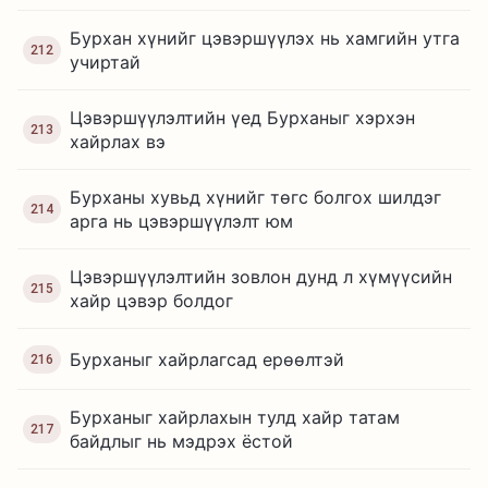
Бурхан хүнийг цэвэршүүлэх нь хамгийн утга
212
учиртай
Цэвэршүүлэлтийн үед Бурханыг хэрхэн
213
хайрлах вэ
Бурханы хувьд хүнийг төгс болгох шилдэг
214
арга нь цэвэршүүлэлт юм
Цэвэршүүлэлтийн зовлон дунд л хүмүүсийн
215
хайр цэвэр болдог
Бурханыг хайрлагсад ерөөлтэй
216
Бурханыг хайрлахын тулд хайр татам
217
байдлыг нь мэдрэх ёстой