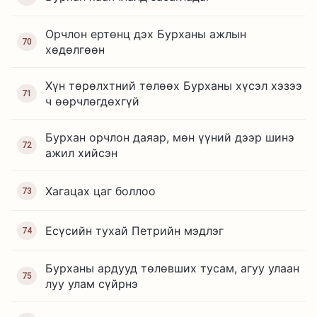
Орчлон ертөнц дэх Бурханы ажлын
70
хөдөлгөөн
Хүн төрөлхтний төлөөх Бурханы хүсэл хэзээ
71
ч өөрчлөгдөхгүй
Бурхан орчлон даяар, мөн үүний дээр шинэ
72
ажил хийсэн
Хагацах цаг боллоо
73
Есүсийн тухай Петрийн мэдлэг
74
Бурханы ардууд төлөвших тусам, агуу улаан
75
луу улам сүйрнэ