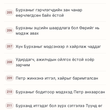
Бурханыг гэрчлэгчдийн зан чанар
205
өөрчлөгдсөн байх ёстой
Бурханы эцсийн шаардлага бол Өөрийг нь
206
мэдэж авах
Хүн Бурханыг мэдсэнээр л хайрлаж чаддаг
207
Удирдагч, ажилчдын ойлгох ёстой хоёр
208
зарчим
Петр жинхэнэ итгэл, хайрыг баримталсан
209
Бурханыг бодитоор мэдэхэд Петр анхаарсан
210
Бурханд итгэдэг бол зүрх сэтгэлээ Түүнд өг
211