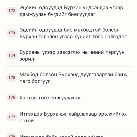
Эцсийн өдрүүдэд Бурхан үндсэндээ үгээр
172
дамжуулан бүгдийг биелүүлдэг
Эцсийн өдрүүдэд бие махбодтой болсон
173
Бурхан голчлон үгээр хүнийг төгс болгодог
Бурханы үгээр зэвсэглэх нь чиний тэргүүн
174
зорилт
Махбод болсон Бурханд дуулгавартай байж,
175
төгс болгуул
Хэрхэн төгс болгуулах вэ
176
Итгэхдээ Бурханыг хайрлахаар эрэлхийлэх
177
ёстой
Итгэгчдэд байх ёстой эрэлхийлэл
178