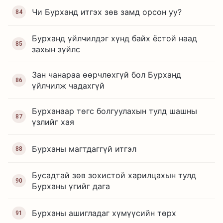
Чи Бурханд итгэх зөв замд орсон уу?
84
Бурханд үйлчилдэг хүнд байх ёстой наад
85
захын зүйлс
Зан чанараа өөрчлөхгүй бол Бурханд
86
үйлчилж чадахгүй
Бурханаар төгс болгуулахын тулд шашны
87
үзлийг хая
Бурханы магтдаггүй итгэл
88
Бусадтай зөв зохистой харилцахын тулд
90
Бурханы үгийг дага
Бурханы ашигладаг хүмүүсийн төрх
91