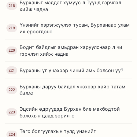
Бурханыг мэддэг хүмүүс л Түүнд гэрчлэл
218
хийж чадна
Үнэнийг хэрэгжүүлэх тусам, Бурханаар улам
219
их ерөөгдөнө
Бодит байдлыг амьдран харуулснаар л чи
220
гэрчлэл хийж чадна
Бурханы үг үнэхээр чиний амь болсон уу?
221
Бурханы даруу байдал үнэхээр хайр татам
222
билээ
Эцсийн өдрүүдэд Бурхан бие махбодтой
223
болохын цаад зорилго
Төгс болгуулахын тулд үнэнийг
224