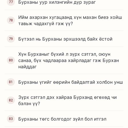
Бурханы уур хилэнгийн дүр зураг
77
Ийм ахархан хугацаанд хүн махан биеэ хойш
78
тавьж чадахгүй гэж үү?
Бүтээл нь Бурханы эрхшээлд байх ёстой
79
Хүн Бурханыг бүхий л зүрх сэтгэл, оюун
санаа, бүх чадлаараа хайрладаг гэж Бурхан
80
найддаг
Бурханы үгийг өөрийн байдалтай холбон унш
81
Зүрх сэтгэл дэх хайраа Бурханд өгөхөд чи
82
бэлэн үү?
Бурханы төгс болгодог зүйл бол итгэл
83