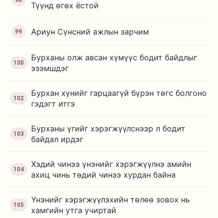
98
Түүнд өгөх ёстой
Ариун Cүнсний ажлын зарчим
99
Бурханы олж авсан хүмүүс бодит байдлыг
100
эзэмшдэг
Бурхан хүнийг гарцаагүй бүрэн төгс болгоно
102
гэдэгт итгэ
Бурханы үгийг хэрэгжүүлснээр л бодит
103
байдал ирдэг
Хэдий чинээ үнэнийг хэрэгжүүлнэ амийн
104
ахиц чинь төдий чинээ хурдан байна
Үнэнийг хэрэгжүүлэхийн төлөө зовох нь
105
хамгийн утга учиртай