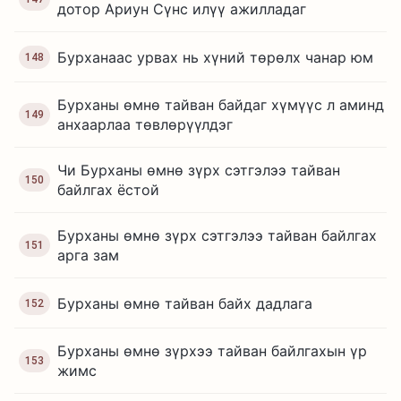
дотор Ариун Сүнс илүү ажилладаг
Бурханаас урвах нь хүний төрөлх чанар юм
148
Бурханы өмнө тайван байдаг хүмүүс л аминд
149
анхаарлаа төвлөрүүлдэг
Чи Бурханы өмнө зүрх сэтгэлээ тайван
150
байлгах ёстой
Бурханы өмнө зүрх сэтгэлээ тайван байлгах
151
арга зам
Бурханы өмнө тайван байх дадлага
152
Бурханы өмнө зүрхээ тайван байлгахын үр
153
жимс