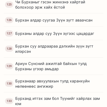
Чи Бурханыг гэсэн жинхэнэ хайртай
125
болохоор эрж хайх ёстой
Бурхан алдар суугаа Зүүн зүгт аваачсан
126
Бурханы алдар суу Зүүн зүгээс цацардаг
127
Бурхан суу алдраараа дэлхийн зүүн зүгт
128
илэрсэн
Ариун Сүнсний ажилтай байхын тулд
129
Бурханы үгээр амьдар
Бурханаар авхуулахын тулд харанхуйн
130
нөлөөнөөс ангижир
Бурханд итгэх зам бол Түүнийг хайрлах зам
133
юм