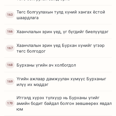
Төгс болгуулахын тулд хүний хангах ёстой
163
шаардлага
Хаанчлалын эрин үед, үг бүгдийг биелүүлдэг
166
Хаанчлалын эрин үед Бурхан хүнийг үгээр
167
төгс болгодог
Бурханы үгийн ач холбогдол
168
Үгийн ажлаар дамжуулан хүмүүс Бурханыг
169
илүү их мэддэг
Итгэлд хүрэх түлхүүр нь Бурханы үгийг
амийн бодит байдал болгон зөвшөөрөх явдал
170
юм