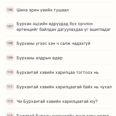
Шинэ эрин үеийн тушаал
106
Бурхан эцсийн өдрүүдэд бүх орчлон
107
ертөнцийг байлдан дагуулахдаа үг ашигладаг
Бурханы үгээс хэн ч салж чадахгүй
108
Бурханы алдрын өдөр
109
Бурхантай хэвийн харилцаа тогтоох нь
110
Бурхантай хэвийн харилцаатай байх нь чухал
111
Чи Бурхантай хэвийн харилцаатай юу?
112
Бодитой Бурхан хүмүүсийн дунд гарч ирлээ
115