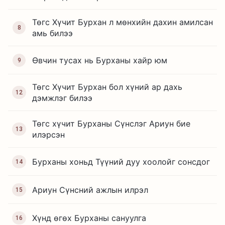
Төгс Хүчит Бурхан л мөнхийн дахин амилсан
8
амь билээ
Өвчин тусах нь Бурханы хайр юм
9
Төгс Хүчит Бурхан бол хүний ар дахь
12
дэмжлэг билээ
Төгс хүчит Бурханы Сүнслэг Ариун бие
13
илэрсэн
Бурханы хоньд Түүний дуу хоолойг сонсдог
14
Ариун Сүнсний ажлын илрэл
15
Хүнд өгөх Бурханы сануулга
16