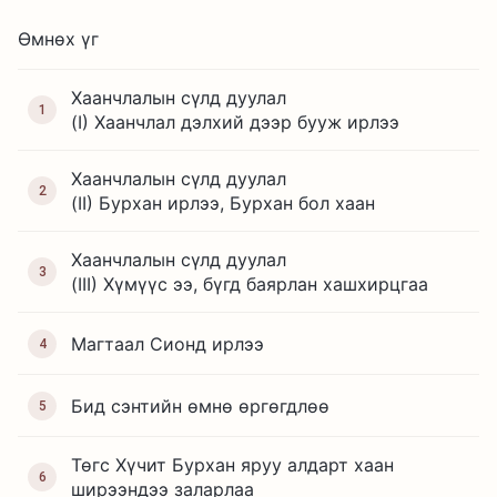
Өмнөх үг
Хаанчлалын сүлд дуулал
1
(I) Хаанчлал дэлхий дээр бууж ирлээ
Хаанчлалын сүлд дуулал
2
(II) Бурхан ирлээ, Бурхан бол хаан
Хаанчлалын сүлд дуулал
3
(III) Хүмүүс ээ, бүгд баярлан хашхирцгаа
Магтаал Сионд ирлээ
4
Бид сэнтийн өмнө өргөгдлөө
5
Төгс Хүчит Бурхан яруу алдарт хаан
6
ширээндээ заларлаа