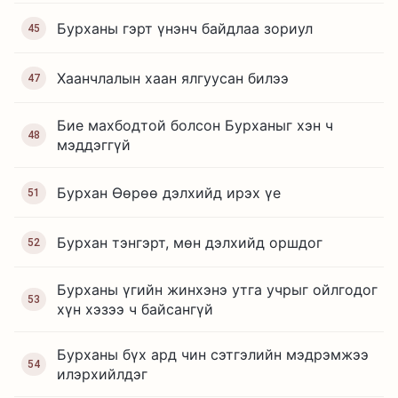
Бурханы гэрт үнэнч байдлаа зориул
45
Хаанчлалын хаан ялгуусан билээ
47
Бие махбодтой болсон Бурханыг хэн ч
48
мэддэггүй
Бурхан Өөрөө дэлхийд ирэх үе
51
Бурхан тэнгэрт, мѳн дэлхийд оршдог
52
Бурханы үгийн жинхэнэ утга учрыг ойлгодог
53
хүн хэзээ ч байсангүй
Бурханы бүх ард чин сэтгэлийн мэдрэмжээ
54
илэрхийлдэг