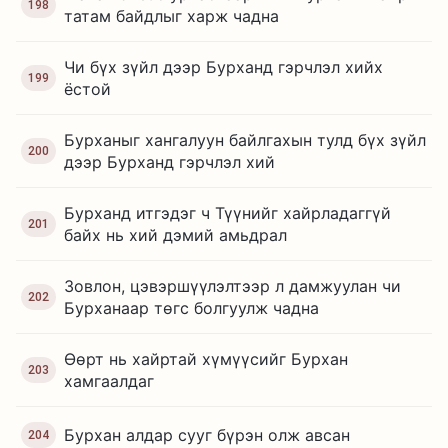
198
татам байдлыг харж чадна
Чи бүх зүйл дээр Бурханд гэрчлэл хийх
199
ёстой
Бурханыг хангалуун байлгахын тулд бүх зүйл
200
дээр Бурханд гэрчлэл хий
Бурханд итгэдэг ч Түүнийг хайрладаггүй
201
байх нь хий дэмий амьдрал
Зовлон, цэвэршүүлэлтээр л дамжуулан чи
202
Бурханаар төгс болгуулж чадна
Өөрт нь хайртай хүмүүсийг Бурхан
203
хамгаалдаг
Бурхан алдар сууг бүрэн олж авсан
204